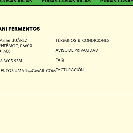
OSAS RICAS
·
PURAS COSAS RICAS
·
PURAS COSAS 
NI FERMENTOS
AS 56, JUÁREZ
TÉRMINOS & CONDICIONES
HTÉMOC, 06600
AVISO DE PRIVACIDAD
, MX
FAQ
56 3605 9381
FACTURACIÓN
MENTOS.UMANI@GMAIL.COM