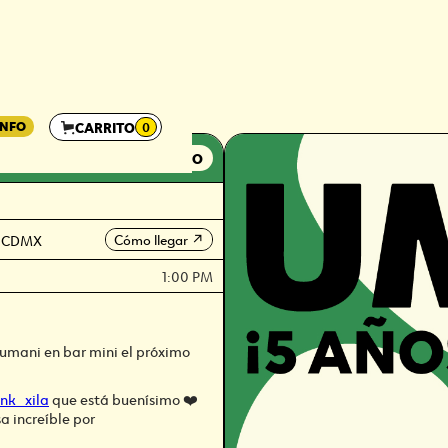
INFO
CARRITO
0
FESTEJO
Cómo llegar
s, CDMX
↗
1:00 PM
e umani en bar mini el próximo
nk_xila
que está buenísimo ❤️
a increíble por