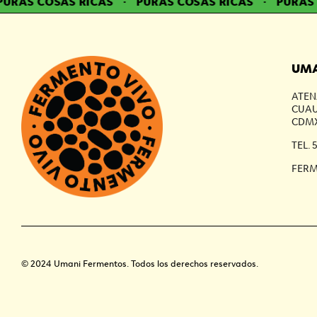
URAS COSAS RICAS
·
PURAS COSAS RICAS
·
PURAS C
UMA
ATEN
CUAU
CDMX
TEL. 
FER
© 2024 Umani Fermentos. Todos los derechos reservados.