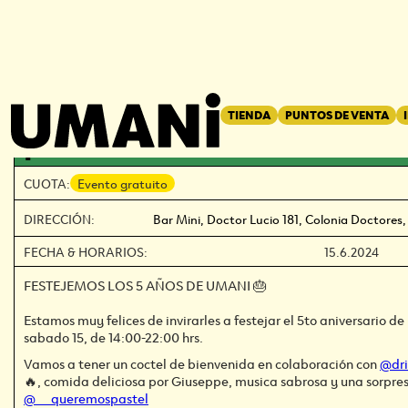
REGRESAR
←
TIENDA
PUNTOS DE VENTA
¡5 AÑOS DE UMANI!
CUOTA:
Evento gratuito
DIRECCIÓN:
Bar Mini, Doctor Lucio 181, Colonia Doctore
FECHA & HORARIOS:
15.6.2024
FESTEJEMOS LOS 5 AÑOS DE UMANI 🎂
Estamos muy felices de invirarles a festejar el 5to aniversario d
sabado 15, de 14:00-22:00 hrs.
Vamos a tener un coctel de bienvenida en colaboración con
@dri
🔥, comida deliciosa por Giuseppe, musica sabrosa y una sorpres
@__queremospastel