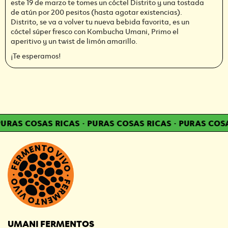
este 19 de marzo te tomes un cóctel Distrito y una tostada
de atún por 200 pesitos (hasta agotar existencias).
Distrito, se va a volver tu nueva bebida favorita, es un
cóctel súper fresco con Kombucha Umani, Primo el
aperitivo y un twist de limón amarillo.
¡Te esperamos!
URAS COSAS RICAS
·
PURAS COSAS RICAS
·
PURAS COSA
UMANI FERMENTOS