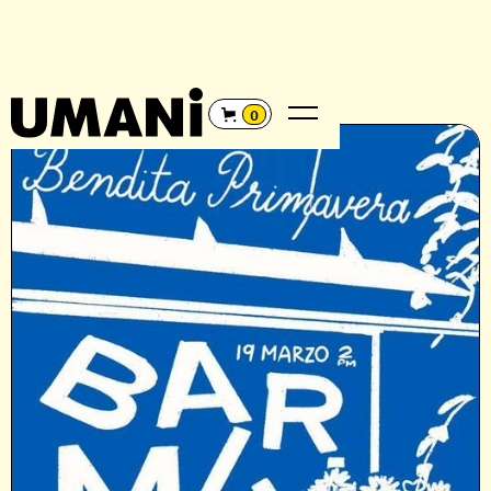
REGRESAR
←
0