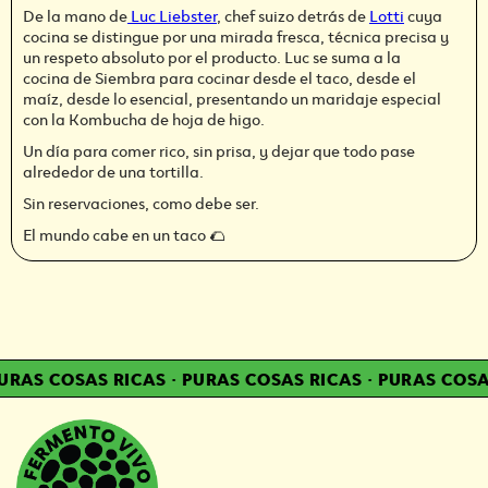
De la mano de
Luc Liebster
, chef suizo detrás de
Lotti
cuya
cocina se distingue por una mirada fresca, técnica precisa y
un respeto absoluto por el producto. Luc se suma a la
cocina de Siembra para cocinar desde el taco, desde el
maíz, desde lo esencial, presentando un maridaje especial
con la Kombucha de hoja de higo.
Un día para comer rico, sin prisa, y dejar que todo pase
alrededor de una tortilla.
Sin reservaciones, como debe ser.
El mundo cabe en un taco 🌮
RAS COSAS RICAS
·
PURAS COSAS RICAS
·
PURAS COSAS