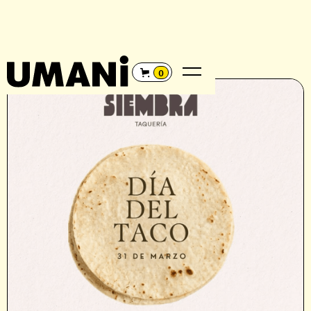
REGRESAR
←
0