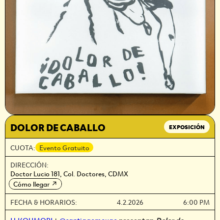
DOLOR DE CABALLO
EXPOSICIÓN
CUOTA:
Evento Gratuito
DIRECCIÓN:
Doctor Lucio 181, Col. Doctores, CDMX
Cómo llegar
↗
FECHA & HORARIOS:
4.2.2026
6:00 PM
H.KOUMORI
+
@santiagomoyao
presentan
Dolor de