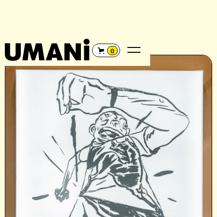
REGRESAR
←
0