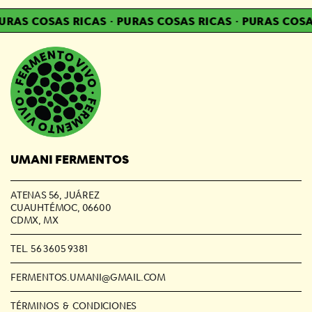
RAS COSAS RICAS
·
PURAS COSAS RICAS
·
PURAS COSAS
UMANI FERMENTOS
ATENAS 56, JUÁREZ
CUAUHTÉMOC, 06600
CDMX, MX
TEL. 56 3605 9381
FERMENTOS.UMANI@GMAIL.COM
TÉRMINOS & CONDICIONES