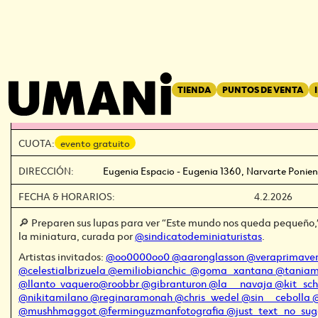
REGRESAR
←
TIENDA
PUNTOS DE VENTA
ESTE MUNDO NOS QUEDA PEQ
CUOTA:
evento gratuito
DIRECCIÓN:
Eugenia Espacio - Eugenia 1360, Narvarte Ponie
FECHA & HORARIOS:
4.2.2026
🔎 Preparen sus lupas para ver “Este mundo nos queda pequeño,”
la miniatura, curada por
@sindicatodeminiaturistas
.
Artistas invitados:
@oo0000oo0
@aaronglasson
@veraprimave
@celestialbrizuela
@emiliobianchic
@goma_xantana
@taniam
@llanto_vaquero
@roobbr
@gibranturon
@la__navaja
@kit_sc
@nikitamilano
@reginaramonah
@chris_wedel
@sin__cebolla
@mushhmaggot
@ferminguzmanfotografia
@just_text_no_sug