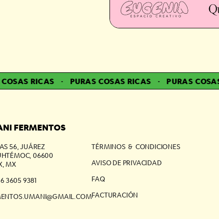
OSAS RICAS
·
PURAS COSAS RICAS
·
PURAS COSAS 
NI FERMENTOS
AS 56, JUÁREZ
TÉRMINOS & CONDICIONES
HTÉMOC, 06600
AVISO DE PRIVACIDAD
, MX
FAQ
56 3605 9381
FACTURACIÓN
MENTOS.UMANI@GMAIL.COM