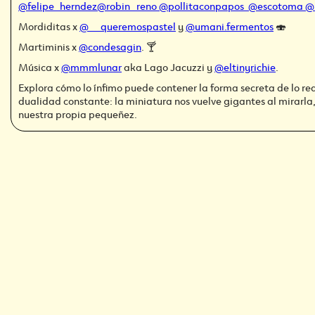
@felipe_herndez
@robin_reno
@pollitaconpapos
@escotoma
@
Mordiditas x
@__queremospastel
y
@umani.fermentos
🍣
Martiminis x
@condesagin
. 🍸
Música x
@mmmlunar
aka Lago Jacuzzi y
@eltinyrichie
.
Explora cómo lo ínfimo puede contener la forma secreta de lo rea
dualidad constante: la miniatura nos vuelve gigantes al mirarla
nuestra propia pequeñez.