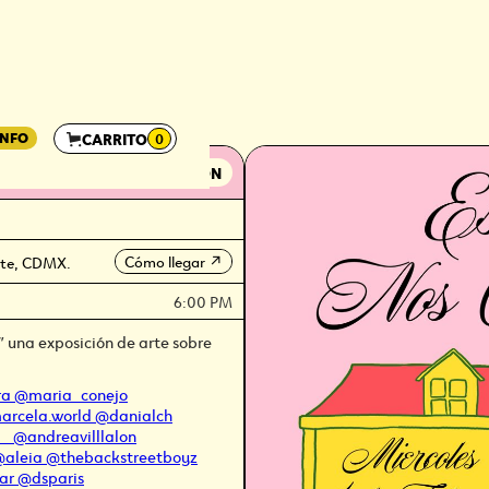
INFO
CARRITO
0
UEÑO
EXPOSICIÓN
Cómo llegar
nte, CDMX.
↗
6:00 PM
 una exposición de arte sobre
ra
@maria_conejo
arcela.world
@danialch
h_
@andreavilllalon
@aleia
@thebackstreetboyz
ar
@dsparis