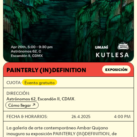
PAINTERLY (IN)DEFINITION
EXPOSICIÓN
CUOTA:
Evento gratuito
DIRECCIÓN:
Astrónomos 62, Escandón II, CDMX.
Cómo llegar
↗
FECHA & HORARIOS:
26.4.2025
4:00 PM
La galería de arte contemporáneo Ambar Quijano
inaugura su exposición PAINTERLY (IN)DEFINITION, de