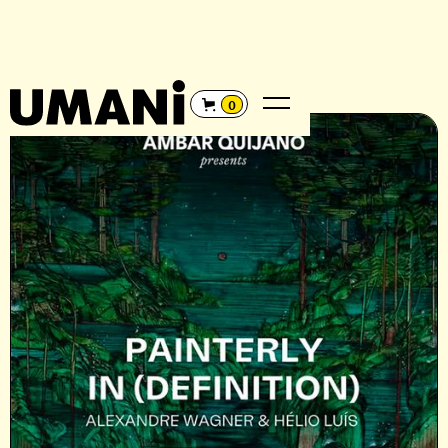
REGRESAR
←
0