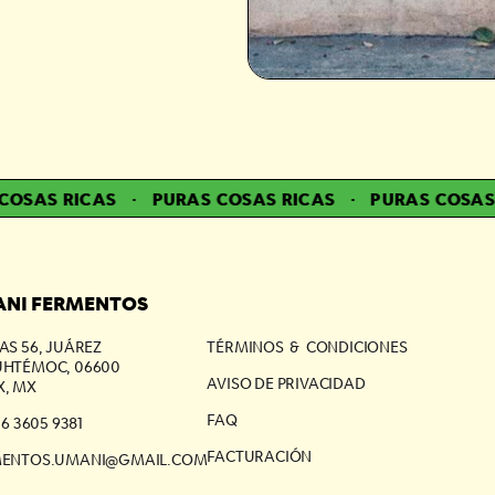
SAS RICAS
·
PURAS COSAS RICAS
·
PURAS COSAS R
NI FERMENTOS
AS 56, JUÁREZ
TÉRMINOS & CONDICIONES
HTÉMOC, 06600
AVISO DE PRIVACIDAD
, MX
FAQ
56 3605 9381
FACTURACIÓN
MENTOS.UMANI@GMAIL.COM