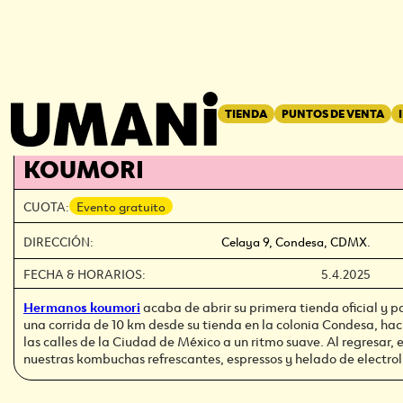
REGRESAR
←
TIENDA
PUNTOS DE VENTA
FLAGSHIP OPENING RUN: HER
KOUMORI
CUOTA:
Evento gratuito
DIRECCIÓN:
Celaya 9, Condesa, CDMX.
FECHA & HORARIOS:
5.4.2025
Hermanos koumori
acaba de abrir su primera tienda oficial y p
una corrida de 10 km desde su tienda en la colonia Condesa, h
las calles de la Ciudad de México a un ritmo suave. Al regresar,
nuestras kombuchas refrescantes, espressos y helado de electrol