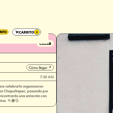
INFO
CARRITO
0
MANOS
COLAB
Cómo llegar
↗
7:30 AM
ara celebrarlo organizaron
acia Chapultepec, pasando por
 encontrarás una estación con
itos. 🏃🏽💦