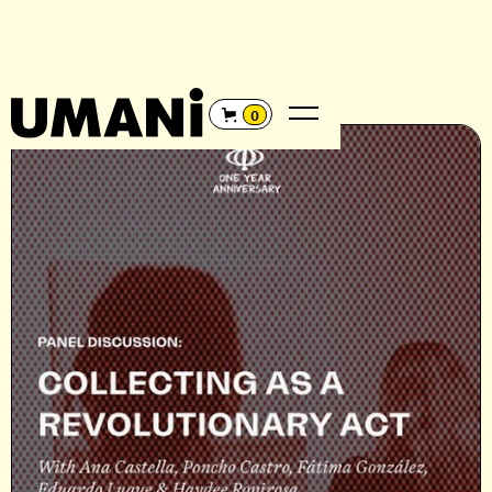
REGRESAR
←
0