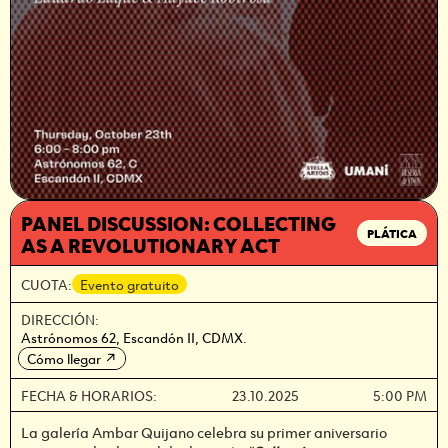
PANEL DISCUSSION: COLLECTING
PLÁTICA
AS A REVOLUTIONARY ACT
CUOTA:
Evento gratuito
DIRECCIÓN:
Astrónomos 62, Escandón II, CDMX.
Cómo llegar
↗
FECHA & HORARIOS:
23.10.2025
5:00 PM
La galería Ambar Quijano celebra su primer aniversario