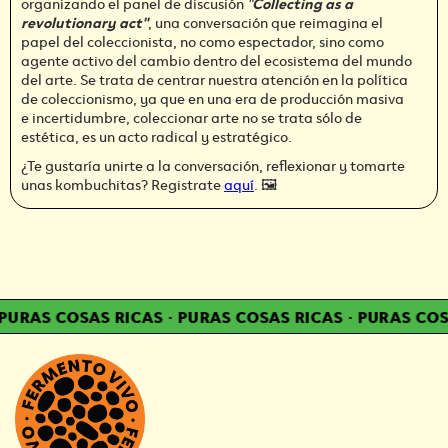
organizando el panel de discusión
"
Collecting as a
revolutionary act"
, una conversación que reimagina el
papel del coleccionista, no como espectador, sino como
agente activo del cambio dentro del ecosistema del mundo
del arte. Se trata de centrar nuestra atención en la política
de coleccionismo, ya que en una era de producción masiva
e incertidumbre, coleccionar arte no se trata sólo de
estética, es un acto radical y estratégico.
¿Te gustaría unirte a la conversación, reflexionar y tomarte
unas kombuchitas? Registrate
aquí
. 🖼️
URAS COSAS RICAS
·
PURAS COSAS RICAS
·
PURAS COSA