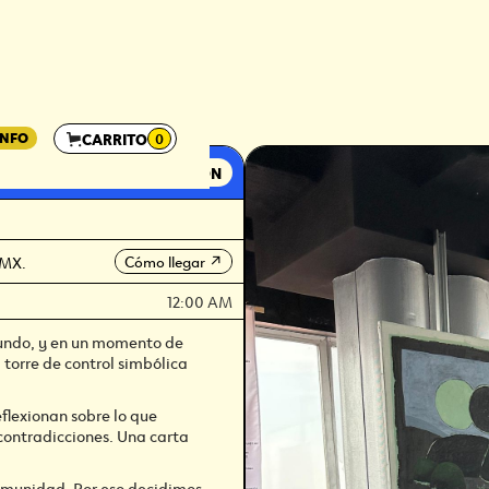
INFO
CARRITO
0
EXPOSICIÓN
Cómo llegar
DMX.
↗
12:00 AM
mundo, y en un momento de
orre de control simbólica
eflexionan sobre lo que
 contradicciones. Una carta
comunidad. Por eso decidimos