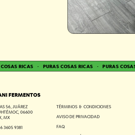
SAS RICAS
·
PURAS COSAS RICAS
·
PURAS COSAS R
NI FERMENTOS
AS 56, JUÁREZ
TÉRMINOS & CONDICIONES
HTÉMOC, 06600
AVISO DE PRIVACIDAD
, MX
FAQ
56 3605 9381