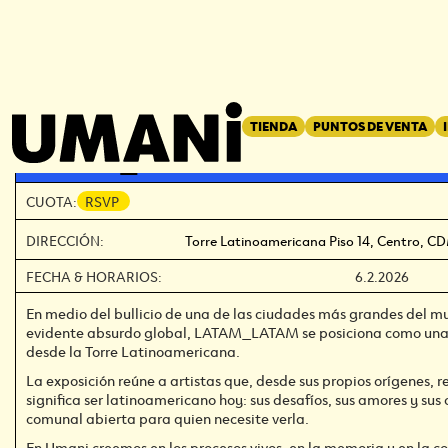
REGRESAR
←
TIENDA
PUNTOS DE VENTA
LATAM_LATAM
CUOTA:
RSVP
DIRECCIÓN:
Torre Latinoamericana Piso 14, Centro, C
FECHA & HORARIOS:
6.2.2026
En medio del bullicio de una de las ciudades más grandes del 
evidente absurdo global, LATAM_LATAM se posiciona como una t
desde la Torre Latinoamericana.
La exposición reúne a artistas que, desde sus propios orígenes, r
significa ser latinoamericano hoy: sus desafíos, sus amores y sus
comunal abierta para quien necesite verla.
En Umani creemos en los procesos vivos, en la memoria y en la 