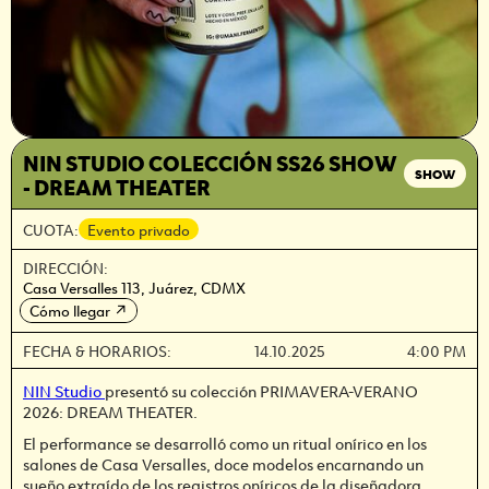
NIN STUDIO COLECCIÓN SS26 SHOW
SHOW
- DREAM THEATER
CUOTA:
Evento privado
DIRECCIÓN:
Casa Versalles 113, Juárez, CDMX
Cómo llegar
↗
FECHA & HORARIOS:
14.10.2025
4:00 PM
NIN Studio
presentó su colección PRIMAVERA-VERANO
2026: DREAM THEATER.
El performance se desarrolló como un ritual onírico en los
salones de Casa Versalles, doce modelos encarnando un
sueño extraído de los registros oníricos de la diseñadora