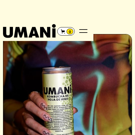
REGRESAR
←
0