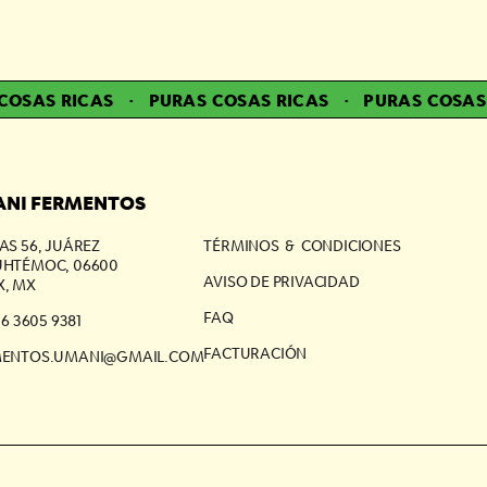
OSAS RICAS
·
PURAS COSAS RICAS
·
PURAS COSAS R
NI FERMENTOS
AS 56, JUÁREZ
TÉRMINOS & CONDICIONES
HTÉMOC, 06600
AVISO DE PRIVACIDAD
, MX
FAQ
56 3605 9381
FACTURACIÓN
MENTOS.UMANI@GMAIL.COM