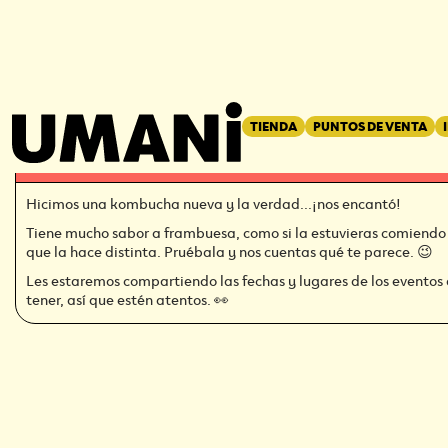
REGRESAR
←
TIENDA
PUNTOS DE VENTA
NUEVA KOMBUCHA DE FRAMBU
Hicimos una kombucha nueva y la verdad...¡nos encantó!
Tiene mucho sabor a frambuesa, como si la estuvieras comiendo
que la hace distinta. Pruébala y nos cuentas qué te parece. 😉
Les estaremos compartiendo las fechas y lugares de los evento
tener, así que estén atentos. 👀