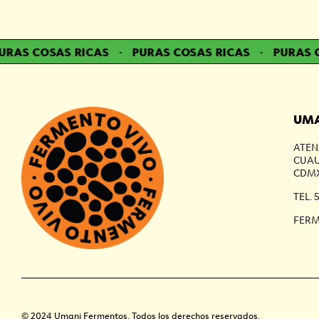
AS COSAS RICAS
·
PURAS COSAS RICAS
·
PURAS CO
UMA
ATEN
CUAU
CDMX
TEL. 
FER
© 2024 Umani Fermentos. Todos los derechos reservados.