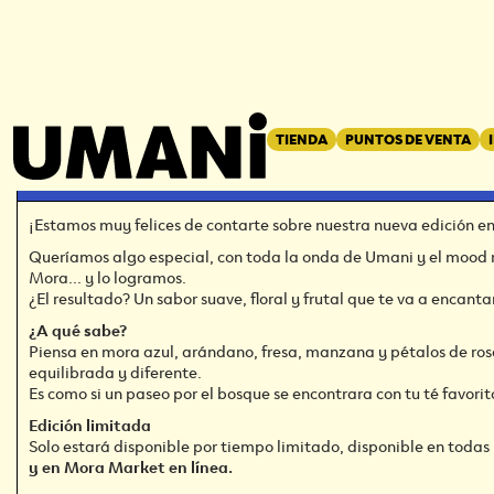
REGRESAR
←
TIENDA
PUNTOS DE VENTA
NUEVA KOMBUCHA MORA MOR
¡Estamos muy felices de contarte sobre nuestra nueva edición e
Queríamos algo especial, con toda la onda de Umani y el mood 
Mora… y lo logramos.
¿El resultado? Un sabor suave, floral y frutal que te va a encanta
¿A qué sabe?
Piensa en mora azul, arándano, fresa, manzana y pétalos de ro
equilibrada y diferente.
Es como si un paseo por el bosque se encontrara con tu té favorit
Edición limitada
Solo estará disponible por tiempo limitado, disponible en todas 
y en Mora Market en línea.