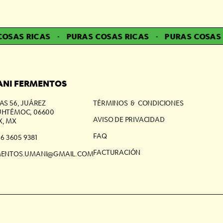
SAS RICAS
·
PURAS COSAS RICAS
·
PURAS COSAS R
NI FERMENTOS
AS 56, JUÁREZ
TÉRMINOS & CONDICIONES
HTÉMOC, 06600
AVISO DE PRIVACIDAD
, MX
FAQ
56 3605 9381
FACTURACIÓN
MENTOS.UMANI@GMAIL.COM