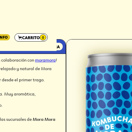
INFO
CARRITO
0
A
NOTICIA
n colaboración con
moramora
!
relajado y natural de Mora
r desde el primer trago.
sa. Muy aromática,
o.
las sucursales de
Mora Mora