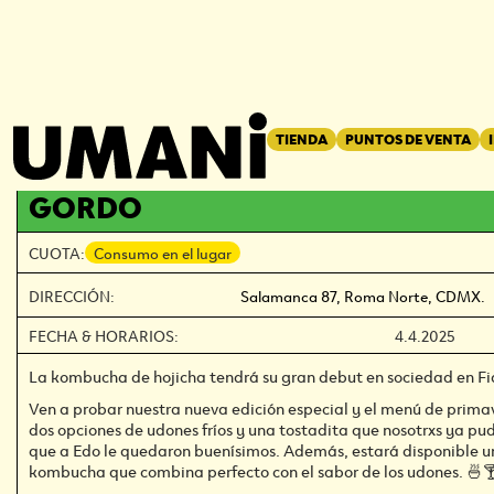
REGRESAR
←
TIENDA
PUNTOS DE VENTA
PURAS COSAS FRESCAS: UMANI 
GORDO
CUOTA:
Consumo en el lugar
DIRECCIÓN:
Salamanca 87, Roma Norte, CDMX.
FECHA & HORARIOS:
4.4.2025
La kombucha de hojicha tendrá su gran debut en sociedad en F
Ven a probar nuestra nueva edición especial y el menú de prim
dos opciones de udones fríos y una tostadita que nosotrxs ya pu
que a Edo le quedaron buenísimos. Además, estará disponible un
kombucha que combina perfecto con el sabor de los udones. 🍜