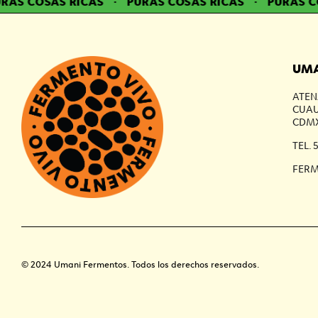
AS COSAS RICAS
·
PURAS COSAS RICAS
·
PURAS CO
UMA
ATEN
CUAU
CDMX
TEL. 
FER
© 2024 Umani Fermentos. Todos los derechos reservados.