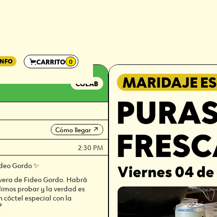
INFO
CARRITO
0
X FIDEO
COLAB
Cómo llegar
↗
2:30 PM
ideo Gordo ✨
avera de Fideo Gordo. Habrá
dimos probar y la verdad es
 cóctel especial con la
