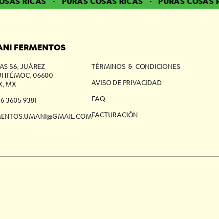
SAS RICAS
·
PURAS COSAS RICAS
·
PURAS COSAS RI
NI FERMENTOS
AS 56, JUÁREZ
TÉRMINOS & CONDICIONES
HTÉMOC, 06600
AVISO DE PRIVACIDAD
, MX
FAQ
56 3605 9381
FACTURACIÓN
MENTOS.UMANI@GMAIL.COM