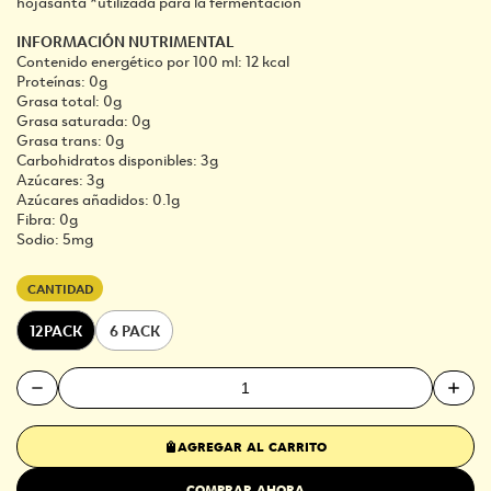
hojasanta *utilizada para la fermentación
INFORMACIÓN NUTRIMENTAL
Contenido energético por 100 ml: 12 kcal
Proteínas: 0g
Grasa total: 0g
Grasa saturada: 0g
Grasa trans: 0g
Carbohidratos disponibles: 3g
Azúcares: 3g
Azúcares añadidos: 0.1g
Fibra: 0g
Sodio: 5mg
CANTIDAD
12PACK
6 PACK
AGREGAR AL CARRITO
COMPRAR AHORA