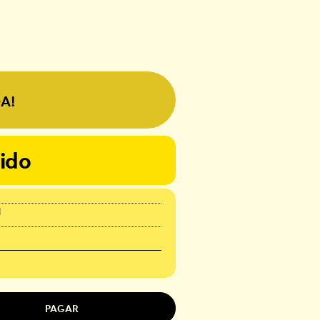
A!
ido
l
PAGAR