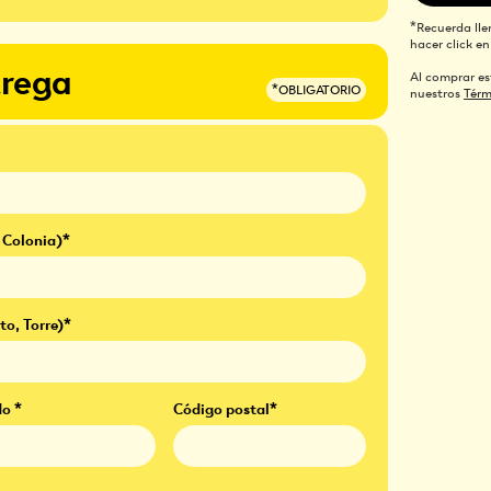
*Recuerda lle
hacer click e
trega
Al comprar es
*OBLIGATORIO
nuestros
Térm
 Colonia)*
o, Torre)*
o *
Código postal*